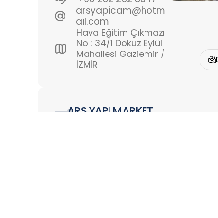
arsyapicam@hotm
ail.com
Hava Eğitim Çıkmazı
No : 34/1 Dokuz Eylül
Mahallesi Gaziemir /
İZMİR
ARS YAPI MARKET
0544 210 10 29
arsyapicam@hotm
ail.com
KARABAĞLAR
MAHALESSİ 5758
SOK NO:41