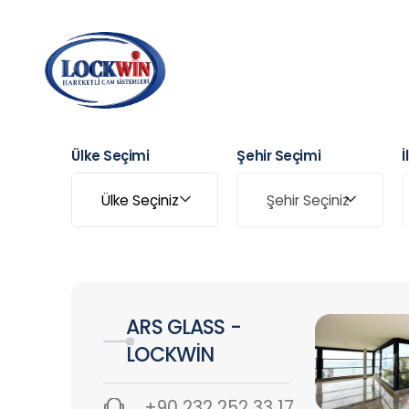
Ülke Seçimi
Şehir Seçimi
İ
ARS GLASS -
LOCKWİN
+90 232 252 33 17