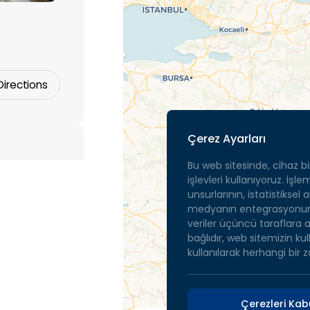
Directions
Çerez Ayarları
Bu web sitesinde, cihaz bil
işlevleri kullanıyoruz. İşl
unsurlarının, istatistiksel
medyanın entegrasyonunu
2
veriler üçüncü taraflara ak
bağlıdır, web sitemizin kul
kullanılarak herhangi bir z
Çerezleri Kabu