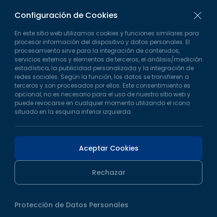
ars@lockwin.com.tr
Configuración de Cookies
En este sitio web utilizamos cookies y funciones similares para
procesar información del dispositivo y datos personales. El
Nuestro Número de Teléfono
procesamiento sirve para la integración de contenidos,
+90 542 635 69 27
servicios externos y elementos de terceros, el análisis/medición
estadística, la publicidad personalizada y la integración de
redes sociales. Según la función, los datos se transfieren a
De nueva generación para las
terceros y son procesados por ellos. Este consentimiento es
cuatro estaciones
móvil
opcional, no es necesario para el uso de nuestro sitio web y
puede revocarse en cualquier momento utilizando el icono
sistemas de vidrio.
situado en la esquina inferior izquierda.
Contactar
Aceptar Cookies
Rechazar
Protección de Datos Personales
© 2026
Lockwin
- Todos los derechos reservados.
Protección de Datos Personales
WEB
TASARIM