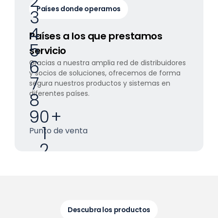
2
Países donde operamos
3
4
Países a los que prestamos
5
servicio
6
Gracias a nuestra amplia red de distribuidores
y socios de soluciones, ofrecemos de forma
7
segura nuestros productos y sistemas en
diferentes países.
8
9
0
+
1
Punto de venta
2
3
4
5
6
Descubra los productos