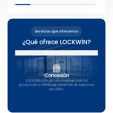
Servicios que ofrecemos
¿Qué ofrece LOCKWİN?
Producción
Venta
Concesión
Programa
Soporte
Técnico
Concesión
LOCKWİN otorga concesiones para la
producción y venta de sistemas de balcones
de vidrio.