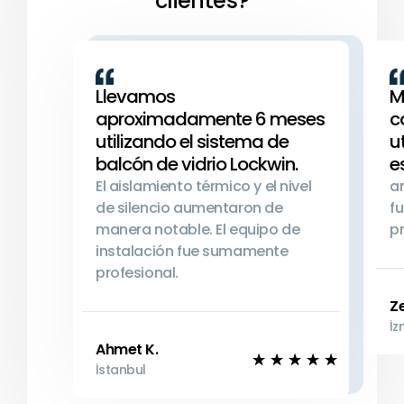
clientes?
Llevamos
M
aproximadamente 6 meses
c
utilizando el sistema de
u
balcón de vidrio Lockwin.
e
El aislamiento térmico y el nivel
a
de silencio aumentaron de
fu
manera notable. El equipo de
pr
instalación fue sumamente
profesional.
Z
İz
Ahmet K.
★
☆
★
☆
★
☆
★
☆
★
☆
İstanbul