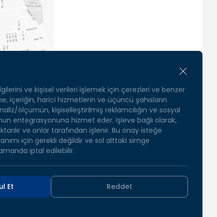
eketli
cam
gilerini ve kişisel verileri işlemek için çerezleri ve benzer
eme, içeriğin, harici hizmetlerin ve üçüncü şahısların
 analiz/ölçümün, kişiselleştirilmiş reklamcılığın ve sosyal
n entegrasyonuna hizmet eder. İşleve bağlı olarak,
tarılır ve onlar tarafından işlenir. Bu onay isteğe
lanımı için gerekli değildir ve sol alttaki simge
amanda iptal edilebilir.
l Et
Reddet
WEB
TASARIM