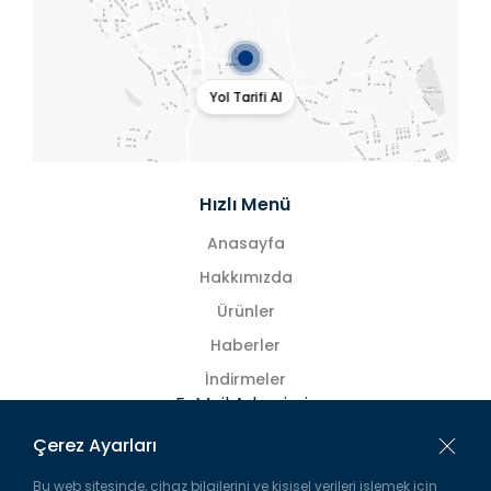
Yol Tarifi Al
Hızlı Menü
Anasayfa
Hakkımızda
Ürünler
Haberler
İndirmeler
E-Mail Adresimiz
ars@lockwin.com.tr
Çerez Ayarları
Bu web sitesinde, cihaz bilgilerini ve kişisel verileri işlemek için