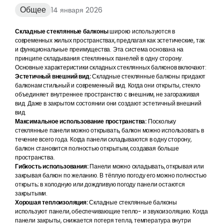
Веранда-зимний сад
Общее
14 января 2026
Складные стеклянные балконы
широко используются в
современных жилых пространствах, предлагая как эстетические, так
и функциональные преимущества. Эта система основана на
принципе складывания стеклянных панелей в одну сторону.
Основные характеристики складных стеклянных балконов включают:
Эстетичный внешний вид:
Складные стеклянные балконы придают
балконам стильный и современный вид. Когда они открыты, стекло
объединяет внутреннее пространство с внешним, не загораживая
вид. Даже в закрытом состоянии они создают эстетичный внешний
вид.
Максимальное использование пространства:
Поскольку
стеклянные панели можно открывать, балкон можно использовать в
течение всего года. Когда панели складываются в одну сторону,
балкон становится полностью открытым, создавая больше
пространства.
Гибкость использования:
Панели можно складывать, открывая или
закрывая балкон по желанию. В тёплую погоду его можно полностью
открыть; в холодную или дождливую погоду панели остаются
закрытыми.
Хорошая теплоизоляция:
Складные стеклянные балконы
используют панели, обеспечивающие тепло- и звукоизоляцию. Когда
панели закрыты, снижается потеря тепла, температура внутри