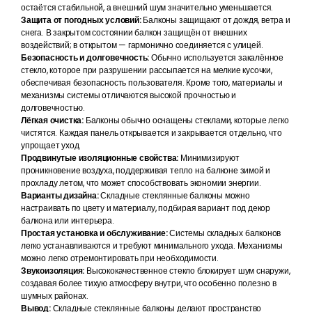
остаётся стабильной, а внешний шум значительно уменьшается.
Защита от погодных условий:
Балконы защищают от дождя, ветра и
снега. В закрытом состоянии балкон защищён от внешних
воздействий; в открытом — гармонично соединяется с улицей.
Безопасность и долговечность:
Обычно используется закалённое
стекло, которое при разрушении рассыпается на мелкие кусочки,
обеспечивая безопасность пользователя. Кроме того, материалы и
механизмы системы отличаются высокой прочностью и
долговечностью.
Лёгкая очистка:
Балконы обычно оснащены стеклами, которые легко
чистятся. Каждая панель открывается и закрывается отдельно, что
упрощает уход.
Продвинутые изоляционные свойства:
Минимизируют
проникновение воздуха, поддерживая тепло на балконе зимой и
прохладу летом, что может способствовать экономии энергии.
Варианты дизайна:
Складные стеклянные балконы можно
настраивать по цвету и материалу, подбирая вариант под декор
балкона или интерьера.
Простая установка и обслуживание:
Системы складных балконов
легко устанавливаются и требуют минимального ухода. Механизмы
можно легко отремонтировать при необходимости.
Звукоизоляция:
Высококачественное стекло блокирует шум снаружи,
создавая более тихую атмосферу внутри, что особенно полезно в
шумных районах.
Вывод:
Складные стеклянные балконы делают пространство